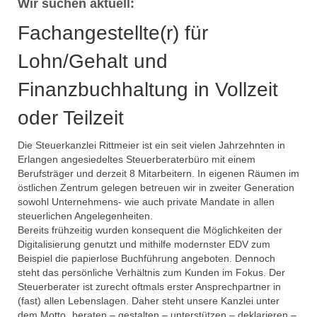
Wir suchen aktuell:
Mandantenrundschreiben
Fachangestellte(r) für
Corona Hilfen
Lohn/Gehalt und
Grundsteuerreform
Finanzbuchhaltung in Vollzeit
Team
oder Teilzeit
Karriere
Die Steuerkanzlei Rittmeier ist ein seit vielen Jahrzehnten in
Erlangen angesiedeltes Steuerberaterbüro mit einem
Portal
Berufsträger und derzeit 8 Mitarbeitern. In eigenen Räumen im
östlichen Zentrum gelegen betreuen wir in zweiter Generation
zum Portal-Login
sowohl Unternehmens- wie auch private Mandate in allen
steuerlichen Angelegenheiten.
Addison Direkt Info
Bereits frühzeitig wurden konsequent die Möglichkeiten der
Digitalisierung genutzt und mithilfe modernster EDV zum
Beispiel die papierlose Buchführung angeboten. Dennoch
steht das persönliche Verhältnis zum Kunden im Fokus. Der
Steuerberater ist zurecht oftmals erster Ansprechpartner in
(fast) allen Lebenslagen. Daher steht unsere Kanzlei unter
dem Motto „beraten – gestalten – unterstützen – deklarieren –