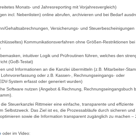
eitetes Monats- und Jahresreporting mit Vorjahresvergleich)
 incl. Nebenlisten) online abrufen, archivieren und bei Bedarf ausd
Lohn/Gehaltsabrechnungen, Versicherungs- und Steuerbescheinigungen
erschlüsseltes) Kommunikationsverfahren ohne Größen-Restriktionen bei
n
bemasken, intuitiver Logik und Prüfroutinen führen, welches den stre
cht (GoB-Testat)
en und Informationen an die Kanzlei übermitteln (z.B. Mitarbeiter-Sta
r Lohnvorerfassung oder z.B. Kassen-, Rechnungseingangs- oder
DV-System erfasst oder generiert wurden)
che Software nutzen (Angebot & Rechnung, Rechnungseingangsbuch bi
ramm).
die Steuerkanzlei Rittmeier eine einfache, transparente und effiziente
m Selbstzweck. Das Ziel ist es, die Prozessabläufe durch sicheren und
ptimieren sowie die Information transparent zugänglich zu machen – 
e
oder im Video: