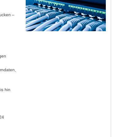
rucken –
ngen
mmdaten,
s hin
24