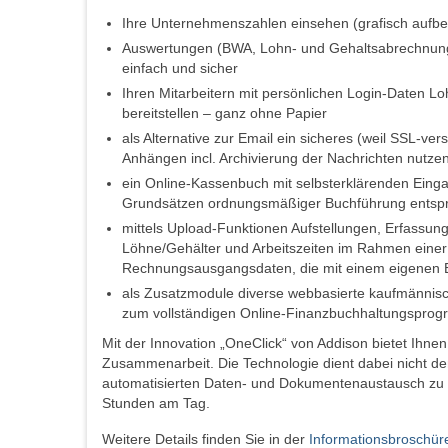
Ihre Unternehmenszahlen einsehen (grafisch aufber
Auswertungen (BWA, Lohn- und Gehaltsabrechnungen
einfach und sicher
Ihren Mitarbeitern mit persönlichen Login-Daten 
bereitstellen – ganz ohne Papier
als Alternative zur Email ein sicheres (weil SSL-v
Anhängen incl. Archivierung der Nachrichten nutze
ein Online-Kassenbuch mit selbsterklärenden Einga
Grundsätzen ordnungsmäßiger Buchführung entspri
mittels Upload-Funktionen Aufstellungen, Erfassung
Löhne/Gehälter und Arbeitszeiten im Rahmen eine
Rechnungsausgangsdaten, die mit einem eigenen E
als Zusatzmodule diverse webbasierte kaufmännis
zum vollständigen Online-Finanzbuchhaltungsprog
Mit der Innovation „OneClick“ von Addison bietet Ihnen 
Zusammenarbeit. Die Technologie dient dabei nicht de
automatisierten Daten- und Dokumentenaustausch zu o
Stunden am Tag.
Weitere Details finden Sie in der
Informationsbroschür